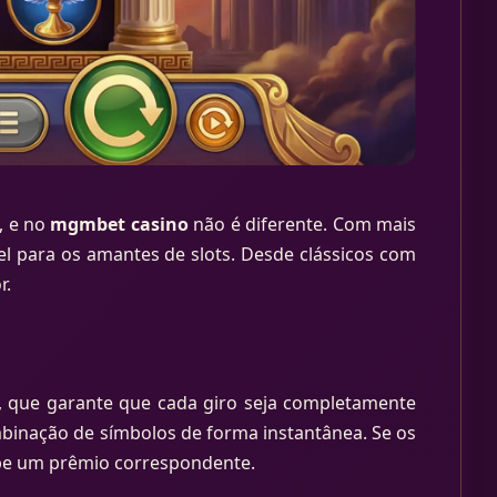
, e no
mgmbet casino
não é diferente. Com mais
l para os amantes de slots. Desde clássicos com
r.
que garante que cada giro seja completamente
mbinação de símbolos de forma instantânea. Se os
be um prêmio correspondente.