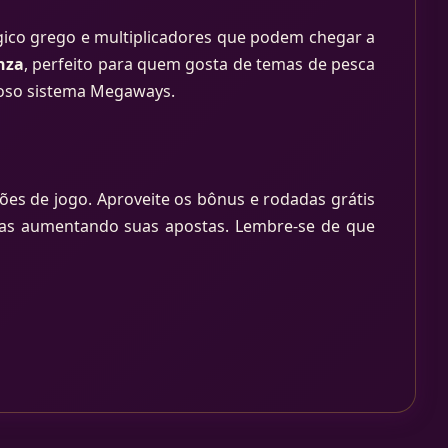
gico grego e multiplicadores que podem chegar a
nza
, perfeito para quem gosta de temas de pesca
roso sistema Megaways.
ões de jogo. Aproveite os bônus e rodadas grátis
das aumentando suas apostas. Lembre-se de que