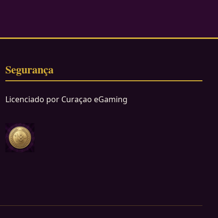
Segurança
Licenciado por Curaçao eGaming