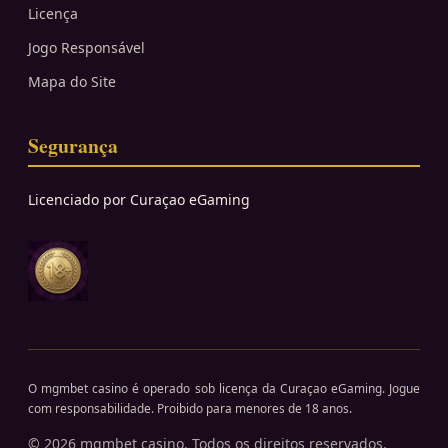
Licença
Jogo Responsável
Mapa do Site
Segurança
Licenciado por Curaçao eGaming
O mgmbet casino é operado sob licença da Curaçao eGaming. Jogue
com responsabilidade. Proibido para menores de 18 anos.
© 2026 mgmbet casino. Todos os direitos reservados.