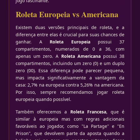
jogo fascinante.
Roleta Europeia vs Americana
Existem duas versões principais de roleta, e a
diferença entre elas é crucial para suas chances de
ganhar. A
Roleta Europeia
possui 37
compartimentos, numerados de 0 a 36, com
apenas um zero. A
Roleta Americana
possui 38
compartimentos, incluindo um zero (0) e um duplo
zero (00). Essa diferença pode parecer pequena,
mas impacta significativamente a vantagem da
casa: 2,7% na europeia contra 5,26% na americana.
Por isso, sempre recomendamos jogar roleta
europeia quando possível.
Também oferecemos a
Roleta Francesa
, que é
similar à europeia mas com regras adicionais
favoráveis ao jogador, como "La Partage" e "En
Prison", que devolvem parte da aposta quando a