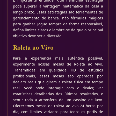
É importante entender que nenhuma estratégia
pode superar a vantagem matemática da casa a
longo prazo. Essas estratégias são ferramentas de
gerenciamento de banca, não fórmulas mágicas
para ganhar. Jogue sempre de forma responsável,
defina limites claros e lembre-se de que o principal
objetivo deve ser a diversão.
Roleta ao Vivo
Para a experiência mais autêntica possível,
experimente nossas mesas de Roleta ao Vivo.
Transmitidas em qualidade HD de estúdios
profissionais, essas mesas são operadas por
dealers reais que giram a roleta física em tempo
real. Você pode interagir com o dealer, ver
estatísticas detalhadas dos últimos resultados, e
sentir toda a atmosfera de um cassino de luxo.
Oferecemos mesas de roleta ao vivo 24 horas por
dia, com limites variados para todos os perfis de