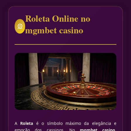
Roleta Online no
🎡
mgmbet casino
A
Roleta
é o símbolo máximo da elegância e
emoção dos cassinos. No
mgmbet casino
,