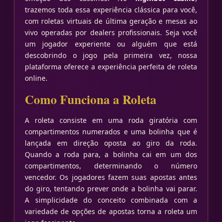
trazemos toda essa experiência clássica para você,
com roletas virtuais de última geração e mesas ao
vivo operadas por dealers profissionais. Seja você
um jogador experiente ou alguém que está
descobrindo o jogo pela primeira vez, nossa
plataforma oferece a experiência perfeita de roleta
online.
Como Funciona a Roleta
A roleta consiste em uma roda giratória com
compartimentos numerados e uma bolinha que é
lançada em direção oposta ao giro da roda.
Quando a roda para, a bolinha cai em um dos
compartimentos, determinando o número
vencedor. Os jogadores fazem suas apostas antes
do giro, tentando prever onde a bolinha vai parar.
A simplicidade do conceito combinada com a
variedade de opções de apostas torna a roleta um