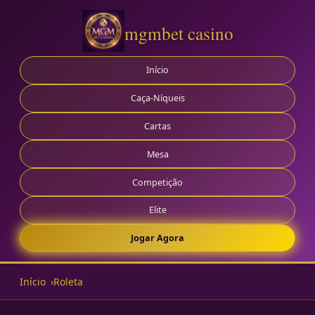
mgmbet casino
Início
Caça-Níqueis
Cartas
Mesa
Competição
Elite
Jogar Agora
Início
Roleta